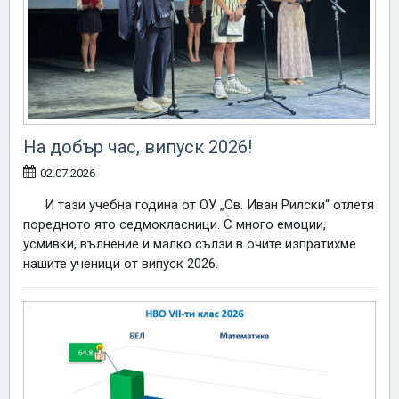
На добър час, випуск 2026!
02.07.2026
И тази учебна година от ОУ „Св. Иван Рилски“ отлетя
поредното ято седмокласници. С много емоции,
усмивки, вълнение и малко сълзи в очите изпратихме
нашите ученици от випуск 2026.